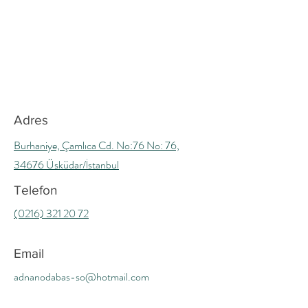
Adres
Burhaniye, Çamlıca Cd. No:76 No: 76,
34676 Üsküdar/İstanbul
Telefon
(0216) 321 20 72
Email
adnanodabas-so@hotmail.com